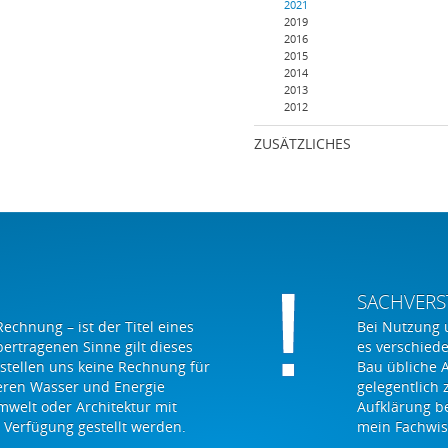
2021
2019
2016
2015
2014
2013
2012
ZUSÄTZLICHES
SACHVERS
Rechnung – ist der Titel eines
Bei Nutzung 
bertragenen Sinne gilt dieses
es verschied
 stellen uns keine Rechnung für
Bau übliche 
eren Wasser und Energie
gelegentlich 
mwelt oder Architektur mit
Aufklärung be
 Verfügung gestellt werden.
mein Fachwis