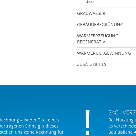
Älter
GRAUWASSER
GEBÄUDEBEGRÜNUNG
WÄRMEERZEUGUNG
REGENERATIV
WÄRMERÜCKGEWINNUNG
ZUSÄTZLICHES
SACHVERS
Rechnung – ist der Titel eines
Bei Nutzung 
bertragenen Sinne gilt dieses
es verschied
 stellen uns keine Rechnung für
Bau übliche 