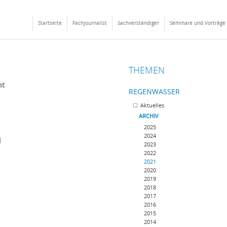
Startseite
Fachjournalist
Sachverständiger
Seminare und Vorträge
THEMEN
ht
REGENWASSER
Aktuelles
ARCHIV
2025
2024
l
2023
2022
2021
2020
2019
2018
2017
2016
2015
2014