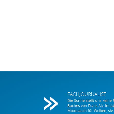
FACHJOURNALIST
Die Sonne stellt uns keine 
Buches von Franz Alt. Im ü
Motto auch für Wolken, sie